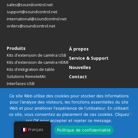
sales@soundcontrol.net
support@soundcontrol.net
international@soundcontrol.net
orders@soundcontrol.net
Produits
À propos
Kits d'extension de caméra USB
Service & Support
Kits d'extension de caméra HDMI
Nouvelles
Kits d'intégration de table
Solutions RemoteMic
Contact
Interfaces USB
Ponts et pôles médiatiques
Ce site Web utilise des cookies pour stocker des informations
Solutions de montage
pour l'analyse des visiteurs, les fonctions essentielles du site
Kits d'extension de micro
Web et pour améliorer l'expérience de l'utilisateur. En utilisant
Adaptateurs de micro
ce site, vous consentez au placement de ces cookies. Cliquez
Accessoires
sur OK pour accepter et rejeter ce message.
Français
D'accord
Politique de confidentialité