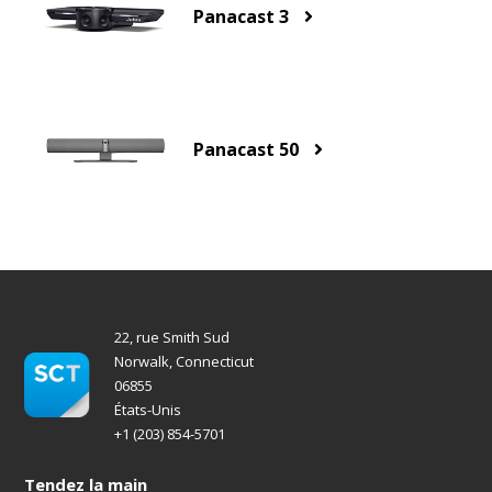
Panacast 3
Panacast 50
22, rue Smith Sud
Norwalk, Connecticut
06855
États-Unis
+1 (203) 854-5701
Tendez la main